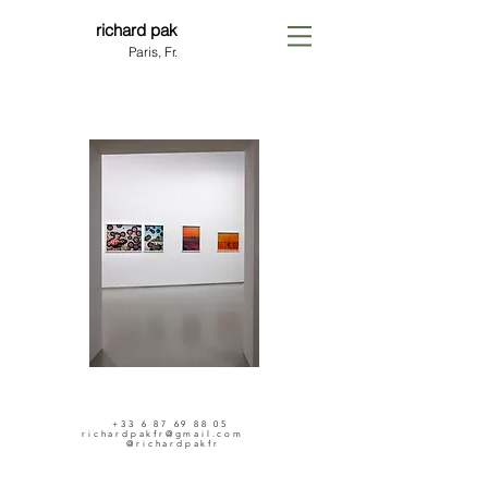
richard pak
Paris, Fr.
+33 6 87 69 88 05
richardpakfr@gmail.com
@richardpakfr