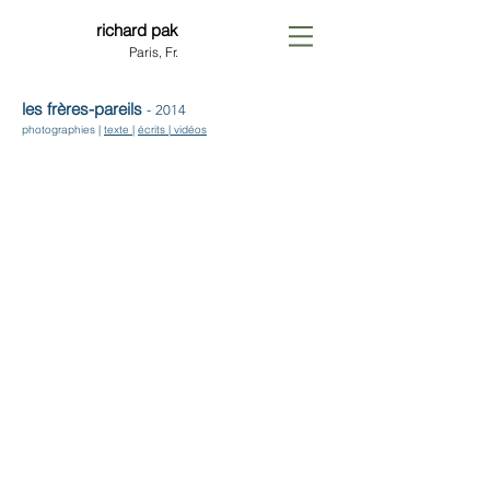
richard pak
Paris, Fr.
les frères-pareils
-
2014
photographies |
texte
|
écrits
| vidéos