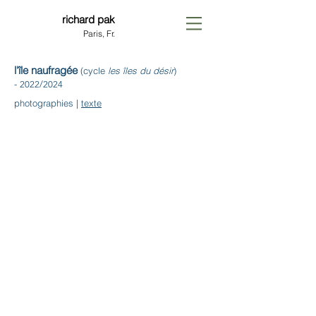
richard pak
Paris, Fr.
l'île naufragée
(cycle
les îles du désir
)
-
2022/2024
photographies |
texte